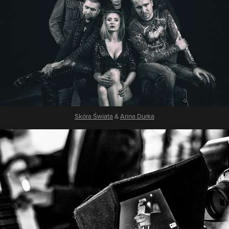
Skóra Świata
&
Anna Durka